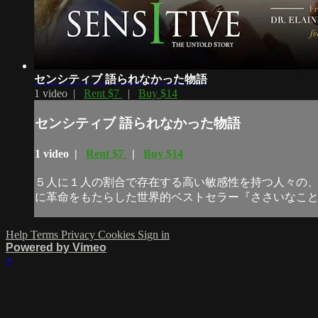
センシティブ 語られなかった物語
1 video |
Rent $7
|
Buy $14
センシティブ 語られなかった物語
1 video |
Rent $7
|
Buy $14
５人に１人の割合で存在する高い敏感性を持つ人々の、
に革命をもたらした世界的ベストセラー『ささいなこと
Help
Terms
Privacy
Cookies
Sign in
Powered by Vimeo
×