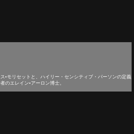
ス•モリセットと、ハイリー・センシティブ・パーソンの定義
者のエレイン•アーロン博士。